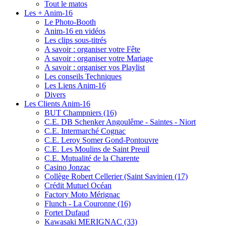
Tout le matos
Les + Anim-16
Le Photo-Booth
Anim-16 en vidéos
Les clips sous-titrés
A savoir : organiser votre Fête
A savoir : organiser votre Mariage
A savoir : organiser vos Playlist
Les conseils Techniques
Les Liens Anim-16
Divers
Les Clients Anim-16
BUT Champniers (16)
C.E. DB Schenker Angoulême - Saintes - Niort
C.E. Intermarché Cognac
C.E. Leroy Somer Gond-Pontouvre
C.E. Les Moulins de Saint Preuil
C.E. Mutualité de la Charente
Casino Jonzac
Collège Robert Cellerier (Saint Savinien (17)
Crédit Mutuel Océan
Factory Moto Mérignac
Flunch - La Couronne (16)
Fortet Dufaud
Kawasaki MERIGNAC (33)