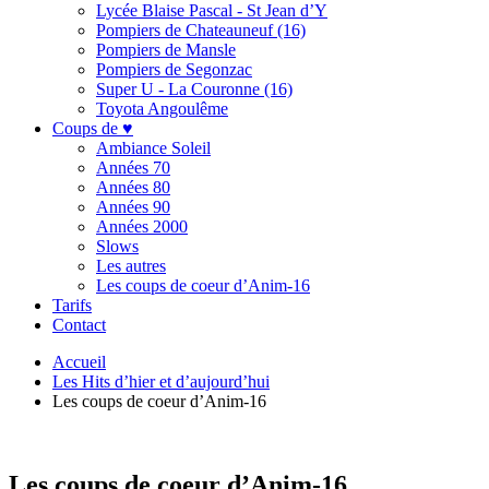
Lycée Blaise Pascal - St Jean d’Y
Pompiers de Chateauneuf (16)
Pompiers de Mansle
Pompiers de Segonzac
Super U - La Couronne (16)
Toyota Angoulême
Coups de ♥
Ambiance Soleil
Années 70
Années 80
Années 90
Années 2000
Slows
Les autres
Les coups de coeur d’Anim-16
Tarifs
Contact
Accueil
Les Hits d’hier et d’aujourd’hui
Les coups de coeur d’Anim-16
Les coups de coeur d’Anim-16