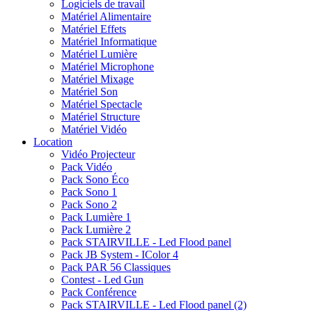
Logiciels de travail
Matériel Alimentaire
Matériel Effets
Matériel Informatique
Matériel Lumière
Matériel Microphone
Matériel Mixage
Matériel Son
Matériel Spectacle
Matériel Structure
Matériel Vidéo
Location
Vidéo Projecteur
Pack Vidéo
Pack Sono Éco
Pack Sono 1
Pack Sono 2
Pack Lumière 1
Pack Lumière 2
Pack STAIRVILLE - Led Flood panel
Pack JB System - IColor 4
Pack PAR 56 Classiques
Contest - Led Gun
Pack Conférence
Pack STAIRVILLE - Led Flood panel (2)