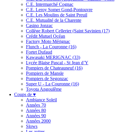
C.E. Intermarché Cognac
C.E. Leroy Somer Gond-Pontouvre
C.E. Les Moulins de Saint Preuil
C.E. Mutualité de la Charente
Casino Jonzac
Collège Robert Cellerier (Saint Savinien (17)
Crédit Mutuel Océan
Factory Moto Mérignac
Flunch - La Couronne (16)
Fortet Dufaud
Kawasaki MERIGNAC (33)
Lycée Blaise Pascal - St Jean d’Y
Pompiers de Chateauneuf (16)
Pompiers de Mansle
Pompiers de Segonzac
Super U - La Couronne (16)
Toyota Angoulême
Coups de ♥
Ambiance Soleil
Années 70
Années 80
Années 90
Années 2000
Slows
Les autres