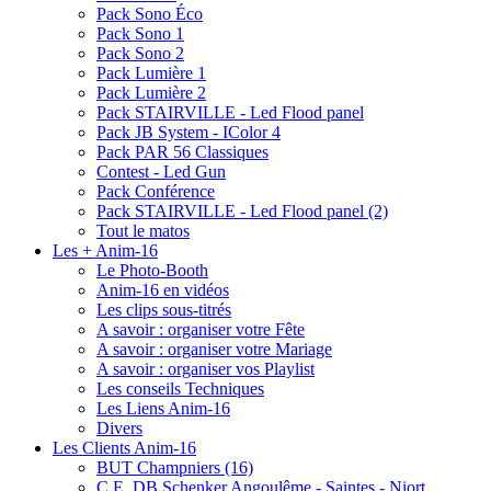
Pack Sono Éco
Pack Sono 1
Pack Sono 2
Pack Lumière 1
Pack Lumière 2
Pack STAIRVILLE - Led Flood panel
Pack JB System - IColor 4
Pack PAR 56 Classiques
Contest - Led Gun
Pack Conférence
Pack STAIRVILLE - Led Flood panel (2)
Tout le matos
Les + Anim-16
Le Photo-Booth
Anim-16 en vidéos
Les clips sous-titrés
A savoir : organiser votre Fête
A savoir : organiser votre Mariage
A savoir : organiser vos Playlist
Les conseils Techniques
Les Liens Anim-16
Divers
Les Clients Anim-16
BUT Champniers (16)
C.E. DB Schenker Angoulême - Saintes - Niort