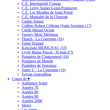
C.E. Intermarché Cognac
C.E. Leroy Somer Gond-Pontouvre
C.E. Les Moulins de Saint Preuil
C.E. Mutualité de la Charente
Casino Jonzac
Collège Robert Cellerier (Saint Savinien (17)
Crédit Mutuel Océan
Factory Moto Mérignac
Flunch - La Couronne (16)
Fortet Dufaud
Kawasaki MERIGNAC (33)
Lycée Blaise Pascal - St Jean d’Y
Pompiers de Chateauneuf (16)
Pompiers de Mansle
Pompiers de Segonzac
Super U - La Couronne (16)
Toyota Angoulême
Coups de ♥
Ambiance Soleil
Années 70
Années 80
Années 90
Années 2000
Slows
Les autres