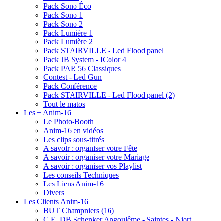
Pack Sono Éco
Pack Sono 1
Pack Sono 2
Pack Lumière 1
Pack Lumière 2
Pack STAIRVILLE - Led Flood panel
Pack JB System - IColor 4
Pack PAR 56 Classiques
Contest - Led Gun
Pack Conférence
Pack STAIRVILLE - Led Flood panel (2)
Tout le matos
Les + Anim-16
Le Photo-Booth
Anim-16 en vidéos
Les clips sous-titrés
A savoir : organiser votre Fête
A savoir : organiser votre Mariage
A savoir : organiser vos Playlist
Les conseils Techniques
Les Liens Anim-16
Divers
Les Clients Anim-16
BUT Champniers (16)
C.E. DB Schenker Angoulême - Saintes - Niort