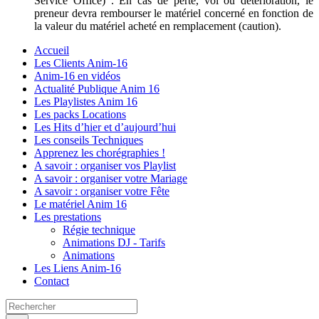
Service Office) . En cas de perte, vol ou détérioration, le
preneur devra rembourser le matériel concerné en fonction de
la valeur du matériel acheté en remplacement (caution).
Accueil
Les Clients Anim-16
Anim-16 en vidéos
Actualité Publique Anim 16
Les Playlistes Anim 16
Les packs Locations
Les Hits d’hier et d’aujourd’hui
Les conseils Techniques
Apprenez les chorégraphies !
A savoir : organiser vos Playlist
A savoir : organiser votre Mariage
A savoir : organiser votre Fête
Le matériel Anim 16
Les prestations
Régie technique
Animations DJ - Tarifs
Animations
Les Liens Anim-16
Contact