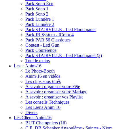
Pack Sono Éco
Pack Sono 1
Pack Sono 2
Pack Lumière 1
Pack Lumière 2
Pack STAIRVILLE - Led Flood panel
Pack JB System - IColor 4
Pack PAR 56 Classiques
Contest - Led Gun
Pack Conférence
Pack STAIRVILLE - Led Flood panel (2)
Tout le matos
Les + Anim-16
Le Photo-Booth
Anim-16 en vidéos
Les clips sous-titrés
A savoir : organiser votre Fête
A savoir : organiser votre Mariage
A savoir : organiser vos Playlist
Les conseils Techniques
Les Liens Anim-16
Divers
Les Clients Anim-16
BUT Champniers (16)
C.E. DB Schenker Angoulême - Saintes - Niort