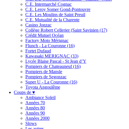
C.E. Intermarché Cognac
C.E. Leroy Somer Gond-Pontouvre
C.E. Les Moulins de Saint Preuil
C.E. Mutualité de la Charente
Casino Jonzac
Collège Robert Cellerier (Saint Savinien (17)
Crédit Mutuel Océan
Factory Moto Mérignac
Flunch - La Couronne (16)
Fortet Dufaud
Kawasaki MERIGNAC (33)
Lycée Blaise Pascal - St Jean d’Y
Pompiers de Chateauneuf (16)
Pompiers de Mansle
Pompiers de Segonzac
Super U - La Couronne (16)
Toyota Angoulême
Coups de ♥
Ambiance Soleil
Années 70
Années 80
Années 90
Années 2000
Slows
Les autres