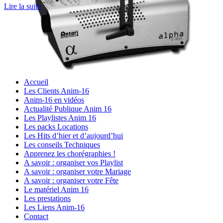
Lire la suite
Accueil
Les Clients Anim-16
Anim-16 en vidéos
Actualité Publique Anim 16
Les Playlistes Anim 16
Les packs Locations
Les Hits d’hier et d’aujourd’hui
Les conseils Techniques
Apprenez les chorégraphies !
A savoir : organiser vos Playlist
A savoir : organiser votre Mariage
A savoir : organiser votre Fête
Le matériel Anim 16
Les prestations
Les Liens Anim-16
Contact