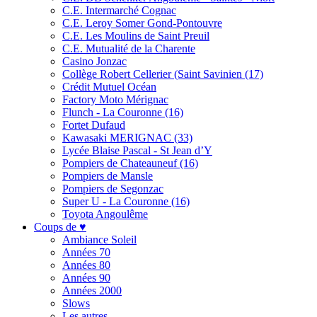
C.E. Intermarché Cognac
C.E. Leroy Somer Gond-Pontouvre
C.E. Les Moulins de Saint Preuil
C.E. Mutualité de la Charente
Casino Jonzac
Collège Robert Cellerier (Saint Savinien (17)
Crédit Mutuel Océan
Factory Moto Mérignac
Flunch - La Couronne (16)
Fortet Dufaud
Kawasaki MERIGNAC (33)
Lycée Blaise Pascal - St Jean d’Y
Pompiers de Chateauneuf (16)
Pompiers de Mansle
Pompiers de Segonzac
Super U - La Couronne (16)
Toyota Angoulême
Coups de ♥
Ambiance Soleil
Années 70
Années 80
Années 90
Années 2000
Slows
Les autres