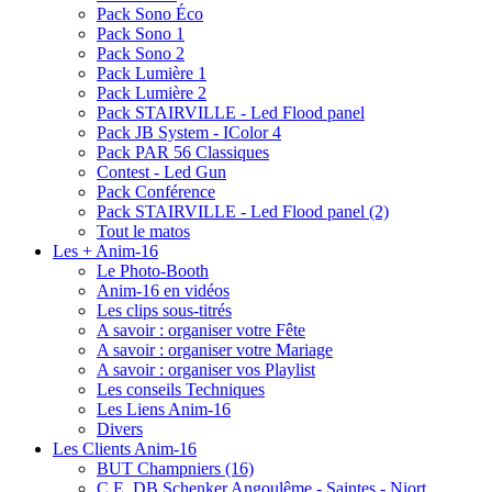
Pack Sono Éco
Pack Sono 1
Pack Sono 2
Pack Lumière 1
Pack Lumière 2
Pack STAIRVILLE - Led Flood panel
Pack JB System - IColor 4
Pack PAR 56 Classiques
Contest - Led Gun
Pack Conférence
Pack STAIRVILLE - Led Flood panel (2)
Tout le matos
Les + Anim-16
Le Photo-Booth
Anim-16 en vidéos
Les clips sous-titrés
A savoir : organiser votre Fête
A savoir : organiser votre Mariage
A savoir : organiser vos Playlist
Les conseils Techniques
Les Liens Anim-16
Divers
Les Clients Anim-16
BUT Champniers (16)
C.E. DB Schenker Angoulême - Saintes - Niort