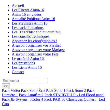
Accueil
Les Clients Anim-16
Anim-16 en vidéos
Actualité Publique Anim 16
Les Playlistes Anim 16
Les packs Locations
Les Hits d’hier et d’aujourd’hui
Les conseils Techniques
Apprenez les chorégraphies !
A savoir : organiser vos Playlist
A savoir : organiser votre Mariage
A savoir : organiser votre Fête
Le matériel Anim 16
Les prestations
Les Liens Anim-16
Contact
Pack Vidéo
Pack Sono Éco
Pack Sono 1
Pack Sono 2
Pack
Lumière 1
Pack Lumière 2
Pack STAIRVILLE - Led Flood panel
Pack JB System - IColor 4
Pack PAR 56 Classiques
Contest - Led
Gun