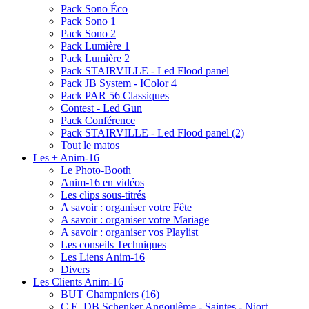
Pack Sono Éco
Pack Sono 1
Pack Sono 2
Pack Lumière 1
Pack Lumière 2
Pack STAIRVILLE - Led Flood panel
Pack JB System - IColor 4
Pack PAR 56 Classiques
Contest - Led Gun
Pack Conférence
Pack STAIRVILLE - Led Flood panel (2)
Tout le matos
Les + Anim-16
Le Photo-Booth
Anim-16 en vidéos
Les clips sous-titrés
A savoir : organiser votre Fête
A savoir : organiser votre Mariage
A savoir : organiser vos Playlist
Les conseils Techniques
Les Liens Anim-16
Divers
Les Clients Anim-16
BUT Champniers (16)
C.E. DB Schenker Angoulême - Saintes - Niort