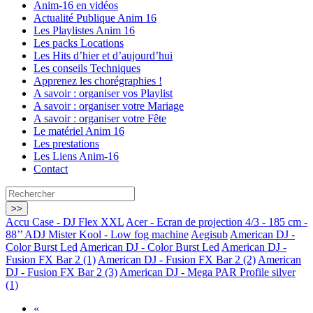
Anim-16 en vidéos
Actualité Publique Anim 16
Les Playlistes Anim 16
Les packs Locations
Les Hits d’hier et d’aujourd’hui
Les conseils Techniques
Apprenez les chorégraphies !
A savoir : organiser vos Playlist
A savoir : organiser votre Mariage
A savoir : organiser votre Fête
Le matériel Anim 16
Les prestations
Les Liens Anim-16
Contact
Accu Case - DJ Flex XXL
Acer - Ecran de projection 4/3 - 185 cm -
88’’
ADJ Mister Kool - Low fog machine
Aegisub
American DJ -
Color Burst Led
American DJ - Color Burst Led
American DJ -
Fusion FX Bar 2 (1)
American DJ - Fusion FX Bar 2 (2)
American
DJ - Fusion FX Bar 2 (3)
American DJ - Mega PAR Profile silver
(1)
«