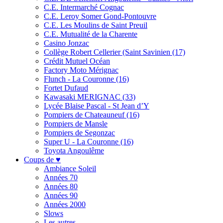
C.E. Intermarché Cognac
C.E. Leroy Somer Gond-Pontouvre
C.E. Les Moulins de Saint Preuil
C.E. Mutualité de la Charente
Casino Jonzac
Collège Robert Cellerier (Saint Savinien (17)
Crédit Mutuel Océan
Factory Moto Mérignac
Flunch - La Couronne (16)
Fortet Dufaud
Kawasaki MERIGNAC (33)
Lycée Blaise Pascal - St Jean d’Y
Pompiers de Chateauneuf (16)
Pompiers de Mansle
Pompiers de Segonzac
Super U - La Couronne (16)
Toyota Angoulême
Coups de ♥
Ambiance Soleil
Années 70
Années 80
Années 90
Années 2000
Slows
Les autres