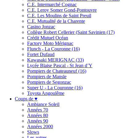
C.E. Intermarché Cognac
C.E. Leroy Somer Gond-Pontouvre
C.E. Les Moulins de Saint Preuil
C.E. Mutualité de la Charente
Casino Jonzac
Collège Robert Cellerier (Saint Savinien (17)
Crédit Mutuel Océan
Factory Moto Mérignac
Flunch - La Couronne (16)
Fortet Dufaud
Kawasaki MERIGNAC (33)
Lycée Blaise Pascal - St Jean d’Y
Pompiers de Chateauneuf (16)
Pompiers de Mansle
Pompiers de Segonzac
Super U - La Couronne (16)
Toyota Angoulême
Coups de ♥
Ambiance Soleil
Années 70
Années 80
Années 90
Années 2000
Slows
Les autres