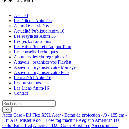
(
PDF – 3.7 Mio
)
Accueil
Les Clients Anim-16
Anim-16 en vidéos
Actualité Publique Anim 16
Les Playlistes Anim 16
Les packs Locations
Les Hits d’hier et d’aujourd’hui
Les conseils Techniques
Apprenez les chorégraphies !
A savoir : organiser vos Playlist
A savoir : organiser votre Mariage
A savoir : organiser votre Fête
Le matériel Anim 16
Les prestations
Les Liens Anim-16
Contact
Accu Case - DJ Flex XXL
Acer - Ecran de projection 4/3 - 185 cm -
88’’
ADJ Mister Kool - Low fog machine
Aegisub
American DJ -
Color Burst Led
American DJ - Color Burst Led
American DJ -