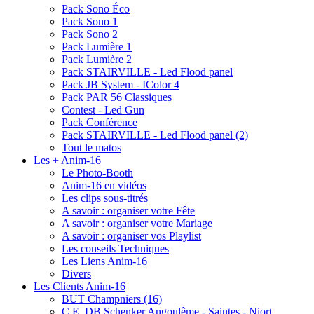
Pack Sono Éco
Pack Sono 1
Pack Sono 2
Pack Lumière 1
Pack Lumière 2
Pack STAIRVILLE - Led Flood panel
Pack JB System - IColor 4
Pack PAR 56 Classiques
Contest - Led Gun
Pack Conférence
Pack STAIRVILLE - Led Flood panel (2)
Tout le matos
Les + Anim-16
Le Photo-Booth
Anim-16 en vidéos
Les clips sous-titrés
A savoir : organiser votre Fête
A savoir : organiser votre Mariage
A savoir : organiser vos Playlist
Les conseils Techniques
Les Liens Anim-16
Divers
Les Clients Anim-16
BUT Champniers (16)
C.E. DB Schenker Angoulême - Saintes - Niort