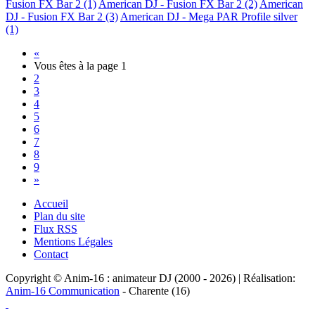
Fusion FX Bar 2 (1)
American DJ - Fusion FX Bar 2 (2)
American
DJ - Fusion FX Bar 2 (3)
American DJ - Mega PAR Profile silver
(1)
«
Vous êtes à la page
1
2
3
4
5
6
7
8
9
»
Accueil
Plan du site
Flux RSS
Mentions Légales
Contact
Copyright © Anim-16 : animateur DJ (2000 - 2026) | Réalisation:
Anim-16 Communication
- Charente (16)