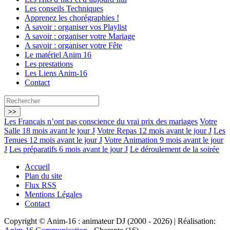
Les conseils Techniques
Apprenez les chorégraphies !
A savoir : organiser vos Playlist
A savoir : organiser votre Mariage
A savoir : organiser votre Fête
Le matériel Anim 16
Les prestations
Les Liens Anim-16
Contact
Les Français n’ont pas conscience du vrai prix des mariages
Votre
Salle 18 mois avant le jour J
Votre Repas 12 mois avant le jour J
Les
Tenues 12 mois avant le jour J
Votre Animation 9 mois avant le jour
J
Les préparatifs 6 mois avant le jour J
Le déroulement de la soirée
Accueil
Plan du site
Flux RSS
Mentions Légales
Contact
Copyright © Anim-16 : animateur DJ (2000 - 2026) | Réalisation: