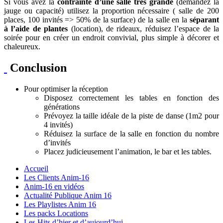
Si vous avez la
contrainte d’une salle très grande
(demandez la
jauge ou capacité) utilisez la proportion nécessaire ( salle de 200
places, 100 invités => 50% de la surface) de la salle en la
séparant
à l’aide de plantes
(location), de rideaux, réduisez l’espace de la
soirée pour en créer un endroit convivial, plus simple à décorer et
chaleureux.
Conclusion
Pour optimiser la réception
Disposez correctement les tables en fonction des
générations
Prévoyez la taille idéale de la piste de danse (1m2 pour
4 invités)
Réduisez la surface de la salle en fonction du nombre
d’invités
Placez judicieusement l’animation, le bar et les tables.
Accueil
Les Clients Anim-16
Anim-16 en vidéos
Actualité Publique Anim 16
Les Playlistes Anim 16
Les packs Locations
Les Hits d’hier et d’aujourd’hui