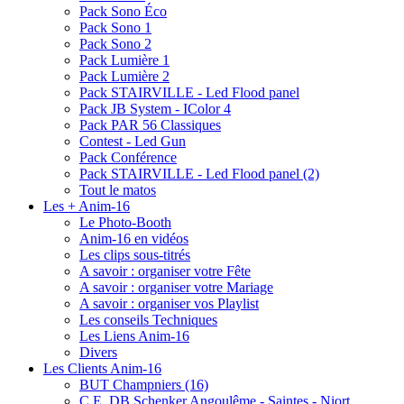
Pack Sono Éco
Pack Sono 1
Pack Sono 2
Pack Lumière 1
Pack Lumière 2
Pack STAIRVILLE - Led Flood panel
Pack JB System - IColor 4
Pack PAR 56 Classiques
Contest - Led Gun
Pack Conférence
Pack STAIRVILLE - Led Flood panel (2)
Tout le matos
Les + Anim-16
Le Photo-Booth
Anim-16 en vidéos
Les clips sous-titrés
A savoir : organiser votre Fête
A savoir : organiser votre Mariage
A savoir : organiser vos Playlist
Les conseils Techniques
Les Liens Anim-16
Divers
Les Clients Anim-16
BUT Champniers (16)
C.E. DB Schenker Angoulême - Saintes - Niort