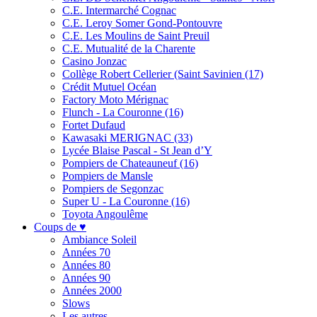
C.E. Intermarché Cognac
C.E. Leroy Somer Gond-Pontouvre
C.E. Les Moulins de Saint Preuil
C.E. Mutualité de la Charente
Casino Jonzac
Collège Robert Cellerier (Saint Savinien (17)
Crédit Mutuel Océan
Factory Moto Mérignac
Flunch - La Couronne (16)
Fortet Dufaud
Kawasaki MERIGNAC (33)
Lycée Blaise Pascal - St Jean d’Y
Pompiers de Chateauneuf (16)
Pompiers de Mansle
Pompiers de Segonzac
Super U - La Couronne (16)
Toyota Angoulême
Coups de ♥
Ambiance Soleil
Années 70
Années 80
Années 90
Années 2000
Slows
Les autres